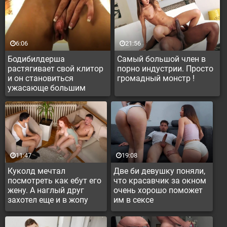
6:06
21:56
Бодибилдерша
Самый большой член в
растягивает свой клитор
порно индустрии. Просто
и он становиться
громадный монстр !
ужасающе большим
11:47
19:08
Куколд мечтал
Две би девушку поняли,
посмотреть как ебут его
что красавчик за окном
жену. А наглый друг
очень хорошо поможет
захотел еще и в жопу
им в сексе
вставить