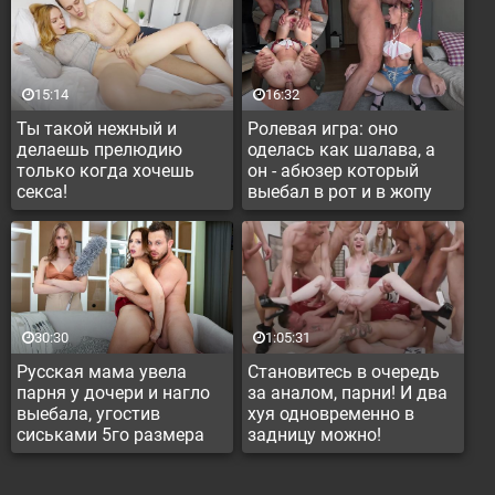
15:14
16:32
Ты такой нежный и
Ролевая игра: оно
делаешь прелюдию
оделась как шалава, а
только когда хочешь
он - абюзер который
секса!
выебал в рот и в жопу
30:30
1:05:31
Русская мама увела
Становитесь в очередь
парня у дочери и нагло
за аналом, парни! И два
выебала, угостив
хуя одновременно в
сиськами 5го размера
задницу можно!