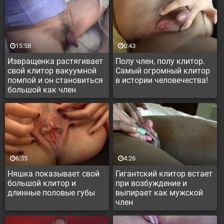
15:58
0:43
Извращенка растягивает
Полу член, полу клитор.
свой клитор вакуумной
Самый огромный клитор
помпой и он становиться
в истории человечества!
большой как член
6:35
4:26
Няшка показывает свой
Гигантский клитор встает
большой клитор и
при возбуждение и
длинные половые губы
выпирает как мужской
член