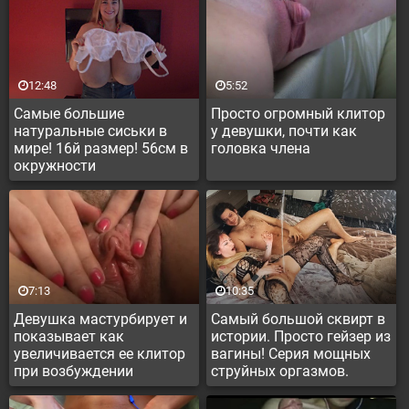
12:48
5:52
Самые большие
Просто огромный клитор
натуральные сиськи в
у девушки, почти как
мире! 16й размер! 56см в
головка члена
окружности
7:13
10:35
Девушка мастурбирует и
Самый большой сквирт в
показывает как
истории. Просто гейзер из
увеличивается ее клитор
вагины! Серия мощных
при возбуждении
струйных оргазмов.