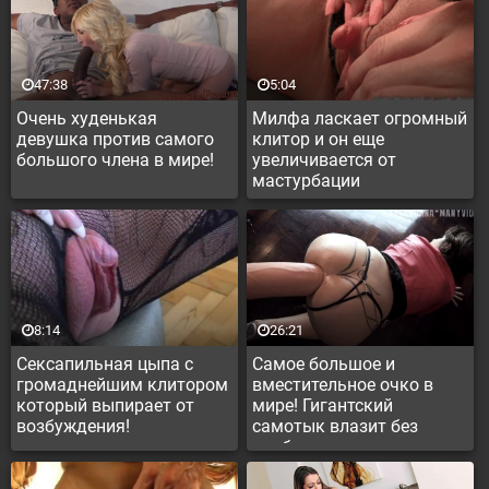
47:38
5:04
Очень худенькая
Милфа ласкает огромный
девушка против самого
клитор и он еще
большого члена в мире!
увеличивается от
мастурбации
8:14
26:21
Сексапильная цыпа с
Самое большое и
громаднейшим клитором
вместительное очко в
который выпирает от
мире! Гигантский
возбуждения!
самотык влазит без
проблем