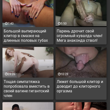
7:40
5:50
Большой выпирающий
Парень дрочит свой
клитор в смазке на
огромный кувалда член!
длинных половых губах
Мега анаконда ствол!
23:26
10:28
Тощая симпатяжка
Лижет большой клитор и
попробовала вместить в
доводит до клиторного
своей вагине гигантский
оргазма
член