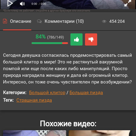
0:00
/ 0:00
*Если плеер не работает, откройте в другом браузере или инкогнито
Описание
Комментарии (10)
454 204
84%
(786/149)
Сегодня девушка согласилась продемонстрировать самый
большой клитор в мире! Это не растянутый вакуумной
помпой или еще после каких либо манипуляций. Просто
природа наградила женщину и дала ей огромный клитор.
Интересно, он тоже очень чувствителен при возбуждении?
Категории:
Большой клитор
/
Большая пизда
Теги:
Страшная пизда
Похожие видео: