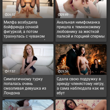
26:52
29:49
Милфа возбудила
Анальная нимфоманка
бойфренда сочной
пришла к темнокожему
фигуркой, а потом
любовнику за жесткой
трахнулась с чуваком
палкой и порцией спермы
используя элементы фут
фетиша
17:57
29:56
Симпатичному турку
Сдала свою подружку в
попалась очень
аренду членястому негру,
смазливая девушка из
а сама наблюдала как ее
Лондона
ебут