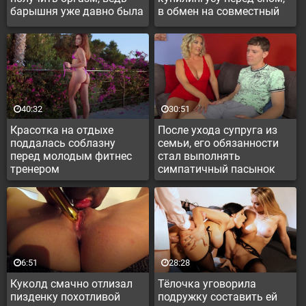
барышня уже давно была
в обмен на совместный
не в настроении от
секс один раз в неделю
недотраха
40:32
30:51
Красотка на отдыхе
После ухода супруга из
поддалась соблазну
семьи, его обязанности
перед молодым фитнес
стал выполнять
тренером
симпатичный пасынок
6:51
28:28
Куколд смачно отлизал
Тёлочка уговорила
пизденку похотливой
подружку составить ей