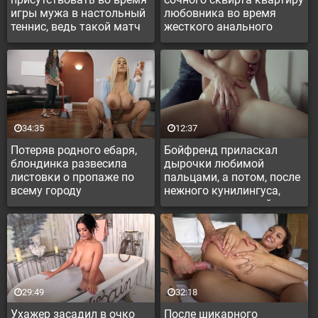
игры мужа в настольный
любовника во время
теннис, ведь такой матч
жесткого анального
всегда завершался
секса
горячей групповушкой с
ДП
34:35
12:37
Потеряв родного ебаря,
Бойфренд приласкал
блондинка развесила
дырочки любимой
листовки о пропаже по
пальцами, а потом, после
всему городу
нежного кунилингуса,
завершил приятный
процесс еблей
29:49
32:18
Ухажер засадил в очко
После шикарного