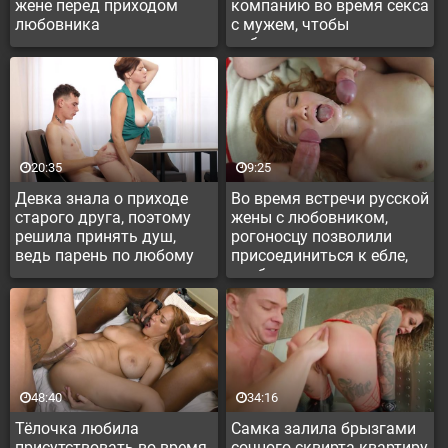
жене перед приходом
компанию во время секса
любовника
с мужем, чтобы
побаловать супруга
жарким тройничком
20:35
9:25
Девка знала о приходе
Во время встречи русской
старого друга, поэтому
жены с любовником,
решила принять душ,
рогоносцу позволили
ведь парень по любому
присоединиться к ебле,
захочет оттрахать
чтобы куколд получил не
сексуальную русскую
меньше удовольствия
бабу
48:40
34:16
Тёлочка любила
Самка залила брызгами
присутствовать во время
сочного сквирта квартиру