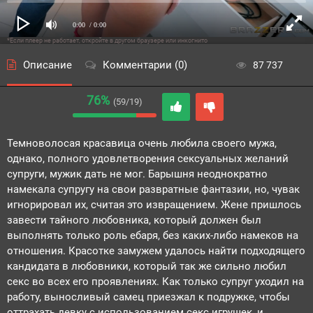
0:00
/ 0:00
*Если плеер не работает, откройте в другом браузере или инкогнито
Описание
Комментарии (0)
87 737
76%
(59/19)
Темноволосая красавица очень любила своего мужа,
однако, полного удовлетворения сексуальных желаний
супруги, мужик дать не мог. Барышня неоднократно
намекала супругу на свои развратные фантазии, но, чувак
игнорировал их, считая это извращением. Жене пришлось
завести тайного любовника, который должен был
выполнять только роль ебаря, без каких-либо намеков на
отношения. Красотке замужем удалось найти подходящего
кандидата в любовники, который так же сильно любил
секс во всех его проявлениях. Как только супруг уходил на
работу, выносливый самец приезжал к подружке, чтобы
оттрахать девку с использованием секс игрушек, и