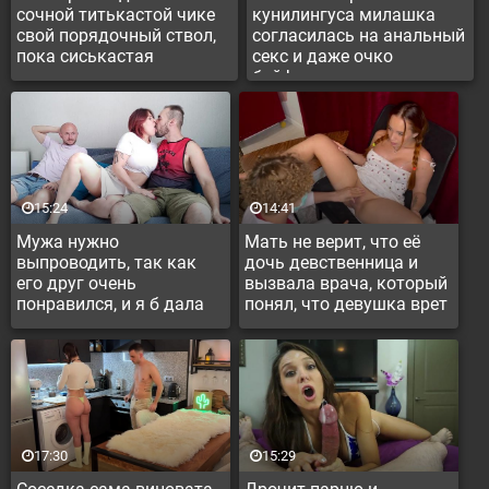
сочной титькастой чике
кунилингуса милашка
свой порядочный ствол,
согласилась на анальный
пока сиськастая
секс и даже очко
принимала ванну
бойфренду вылизала
15:24
14:41
Мужа нужно
Мать не верит, что её
выпроводить, так как
дочь девственница и
его друг очень
вызвала врача, который
понравился, и я б дала
понял, что девушка врет
и уже женщина
17:30
15:29