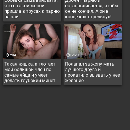
Соседка сама виновата,
Дрочит парню и
что с такой жопой
останавливается, чтобы
пришла в трусах к парню
он не кончил. А он в
на чай
конце как стрельнул!
7:04
12:20
Такая няшка, а глотает
Полапал за жопу мать
мой большой член по
лучшего друга и
самые яйца и умеет
прокатило вызвать у нее
делать глубокий минет
желание