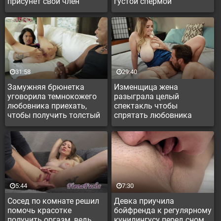
присунет свой член
густой спермой
между ног
31:58
29:40
Замужняя брюнетка
Изменщица жена
уговорила темнокожего
разыграла целый
любовника приехать,
спектакль чтобы
чтобы получить толстый
спрятать любовника
член в анал
5:44
7:30
Сосед по комнате решил
Девка приучила
помочь красотке
бойфренда к регулярному
получить оргазм, ведь
кунилингусу перед сном,