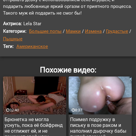
подарить любовнице яркий оргазм от приятного процесса.
Такого муж ей подарить не смог бы!
Актриса:
Lela Star
Категории:
Большие попы
/
Мамки
/
Измена
/
Грудастые
/
Пышные
Теги:
Американское
Похожие видео:
32:40
8:37
Брюнетка не могла
Поимел подружку в
уснуть, пока её бойфренд
письку в позе раком и
не отлижет ей, и не
наполнил дырочку бабы