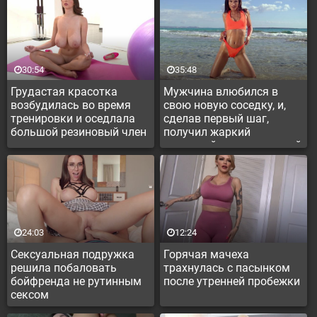
30:54
35:48
Грудастая красотка
Мужчина влюбился в
возбудилась во время
свою новую соседку, и,
тренировки и оседлала
сделав первый шаг,
большой резиновый член
получил жаркий
анальный секс с крошкой
24:03
12:24
Сексуальная подружка
Горячая мачеха
решила побаловать
трахнулась с пасынком
бойфренда не рутинным
после утренней пробежки
сексом