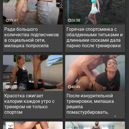
35:47
26:58
Ради большого
Горячая спортсменка с
количества подписчиков
обалденными титьками и
в социальной сети,
длинными сосками дала
милашка попросила
парню после тренировки
темнокожего сводного
брата оттрахать себя
50:01
40:49
Красотка сжигает
После изнурительной
калории каждое утро с
тренировки, милашка
тренером не только
решила
спортом
помастурбировать,
представив жаркую еблю
с тренером