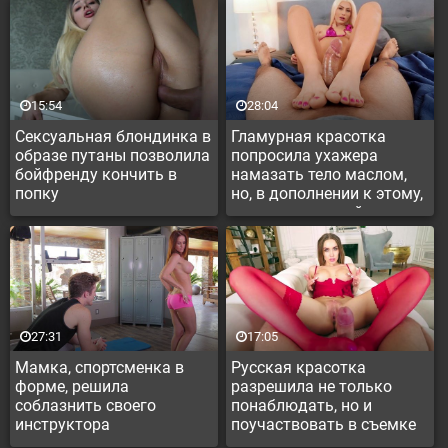
15:54
28:04
Сексуальная блондинка в
Гламурная красотка
образе путаны позволила
попросила ухажера
бойфренду кончить в
намазать тело маслом,
попку
но, в дополнении к этому,
получила жаркий секс с
чуваком и его сперму на
попку
27:31
17:05
Мамка, спортсменка в
Русская красотка
форме, решила
разрешила не только
соблазнить своего
понаблюдать, но и
инструктора
поучаствовать в съемке
порно контента парню