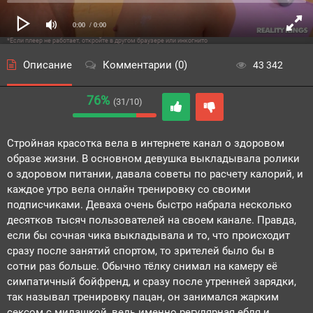
0:00
/ 0:00
*Если плеер не работает, откройте в другом браузере или инкогнито
Описание
Комментарии (0)
43 342
76%
(31/10)
Стройная красотка вела в интернете канал о здоровом
образе жизни. В основном девушка выкладывала ролики
о здоровом питании, давала советы по расчету калорий, и
каждое утро вела онлайн тренировку со своими
подписчиками. Деваха очень быстро набрала несколько
десятков тысяч пользователей на своем канале. Правда,
если бы сочная чика выкладывала и то, что происходит
сразу после занятий спортом, то зрителей было бы в
сотни раз больше. Обычно тёлку снимал на камеру её
симпатичный бойфренд, и сразу после утренней зарядки,
так называл тренировку пацан, он занимался жарким
сексом с милашкой, ведь именно регулярная ебля и