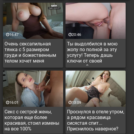
16:47
20:46
Очень сексапильная
Ты выдолбился в мою
тянка с 5 размером
жопу по полной за эту
груди и божественным
услугу! Теперь дашь
телом хочет меня
ключи от своей
машины?
16:01
13:09
Секс с сестрой жены,
Проснулся в отеле утром,
которая еще более
а рядом красавица
красивая, стоил измены
сисястая спит...
на все 100%
Приснилось наверное?