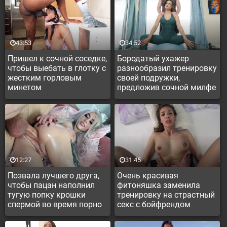
43:53
34:52
Пришел к сочной соседке,
Бородатый ухажер
чтобы выебать в глотку с
разнообразил тренировку
жестким горловым
своей подружки,
минетом
предложив сочной милфе
почпокаться
12:27
31:45
Позвала лучшего друга,
Очень красивая
чтобы пацан наполнил
фитоняшка заменила
тугую попку крошки
тренировку на страстный
спермой во время порно
секс с бойфрендом
трансляции