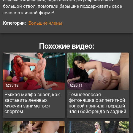
большой ствол, помогали барышне поддерживать свое
тело в отличной форме!
Категории:
Большие члены
Похожие видео:
35:18
25:11
Рыжая милфа знает, как
Темноволосая
заставить ленивых
фитоняшка с аппетитной
мужчин заниматься
попкой приняла твердый
спортом
член бойфренда в задний
проход, и не отказалась
от белковой прикормки