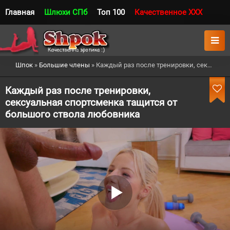
Главная
Шлюхи СПб
Топ 100
Качественное XXX
Шпок
»
Большие члены
» Каждый раз после тренировки, сексуальная спортсменка тащится от большого ствола любовника
Каждый раз после тренировки,
сексуальная спортсменка тащится от
большого ствола любовника