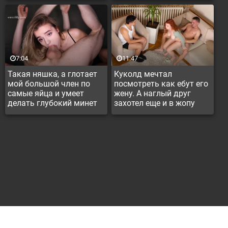
7:04
11:47
Такая няшка, а глотает
Куколд мечтал
мой большой член по
посмотреть как ебут его
самые яйца и умеет
жену. А наглый друг
делать глубокий минет
захотел еще и в жопу
вставить