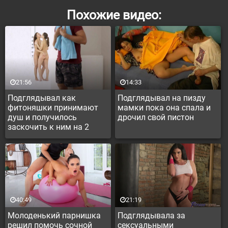
Похожие видео:
21:56
14:33
Подглядывал как
Подглядывал на пизду
фитоняшки принимают
мамки пока она спала и
душ и получилось
дрочил свой пистон
заскочить к ним на 2
палочки
40:49
21:19
Молоденький парнишка
Подглядывала за
решил помочь сочной
сексуальными