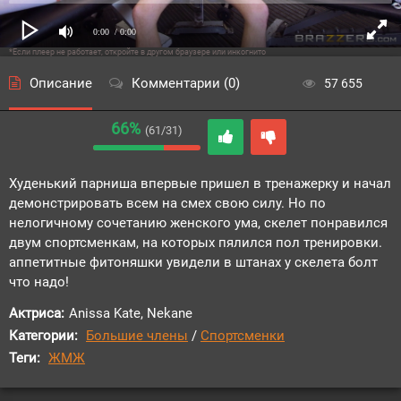
0:00
/ 0:00
*Если плеер не работает, откройте в другом браузере или инкогнито
Описание
Комментарии (0)
57 655
66%
(61/31)
Худенький парниша впервые пришел в тренажерку и начал
демонстрировать всем на смех свою силу. Но по
нелогичному сочетанию женского ума, скелет понравился
двум спортсменкам, на которых пялился пол тренировки.
аппетитные фитоняшки увидели в штанах у скелета болт
что надо!
Актриса:
Anissa Kate, Nekane
Категории:
Большие члены
/
Спортсменки
Теги:
ЖМЖ