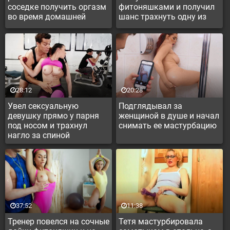
соседке получить оргазм
фитоняшками и получил
во время домашней
шанс трахнуть одну из
тренировки
них
28:12
20:28
Увел сексуальную
Подглядывал за
девушку прямо у парня
женщиной в душе и начал
под носом и трахнул
снимать ее мастурбацию
нагло за спиной
37:52
11:38
Тренер повелся на сочные
Тетя мастурбировала