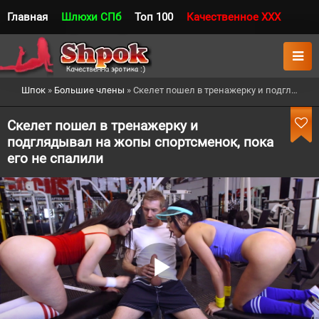
Главная
Шлюхи СПб
Топ 100
Качественное XXX
Шпок
»
Большие члены
» Скелет пошел в тренажерку и подглядывал на жопы спортсменок, пока его не спалили
Скелет пошел в тренажерку и
подглядывал на жопы спортсменок, пока
его не спалили