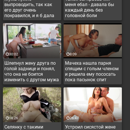
выпроводить, так как
меня ебал - давала бы
его друг очень
каждый день без
понравился, и я б дала
головной боли
30:02
8:09
Шлепнул жену друга по
Мачеха нашла парня
голой заднице и понял,
спящим с голым членом
что она не боится
и решила ему пососать
изменить с другом мужа
пока пасынок спит
18:26
26:47
Селянку с такими
Устроил сисястой жене