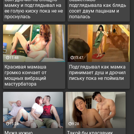
мамку и подглядывал на
подглядывала как блядь
ее голую киску пока не не
сосет двум пацанам и
проснулась
попалась
11:48
13:47
Красивая мамаша
Подглядывал как мамка
громко кончает от
принимает душ и дрочил
мощных вибраций
письку пока не поймали
мастурбатора
15:24
9:28
Мужа нужно
Такой бы красавчик