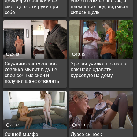
дойки фитоняшки и не
самотыком в спальне, а
смог держать руки при
племянник подглядывал
себе
сквозь щель
25:48
13:46
Случайно застукал как
Зрелая училка показала
хозяйка мылит в душе
как надо сдавать
свои сочные сиси и
курсовую на дому
получил шанс отведать
на вкус
27:07
16:13
Сочной милфе
Лузер сыноек