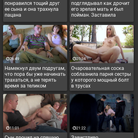
понравился тощий друг
подглядывал как дрочит
ее сына и она трахнула
его зрелая мать и был
пацана
пойман. Заставила
отлизывать дряхлую
пещерку
26:49
25:34
Намекнул двум подругам,
Очаровательная соска
что пора бы уже начинать
соблазнила парня сестры
трахаться, а не терять
у которого мощный болт
время за теликом
в трусах
11:01
21:22
Сын дрочил на спящую
Завистливо