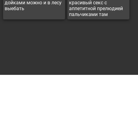
дойками можно и в лесу
красивый секс с
выебать
аппетитной прелюдией
пальчиками там
Контакты
Реклама
Все материалы представлены только для ознакомления, всем
моделям больше 18 лет.