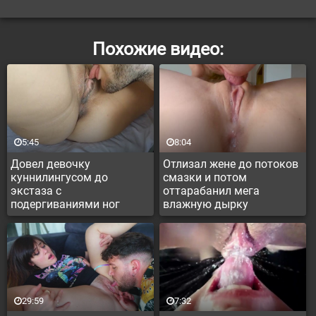
Похожие видео:
5:45
8:04
Довел девочку
Отлизал жене до потоков
куннилингусом до
смазки и потом
экстаза с
оттарабанил мега
подергиваниями ног
влажную дырку
29:59
7:32