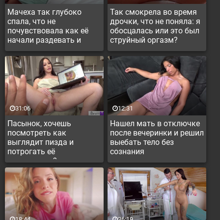
Мачеха так глубоко
Так смокрела во время
спала, что не
дрочки, что не поняла: я
почувствовала как её
обосцалась или это был
начали раздевать и
струйный оргазм?
лапать, с желание
трахнуть сонную
31:06
12:31
Пасынок, хочешь
Нашел мать в отключке
посмотреть как
после вечеринки и решил
выглядит пизда и
выебать тело без
потрогать её
сознания
пальчиками?
18:44
36:19