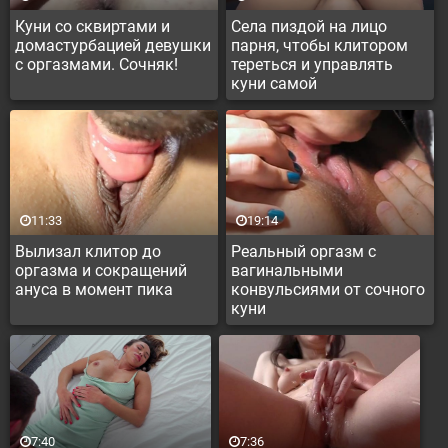
Куни со сквиртами и
Села пиздой на лицо
домастурбацией девушки
парня, чтобы клитором
с оргазмами. Сочняк!
тереться и управлять
куни самой
11:33
19:14
Вылизал клитор до
Реальный оргазм с
оргазма и сокращений
вагинальными
ануса в момент пика
конвульсиями от сочного
куни
7:40
7:36