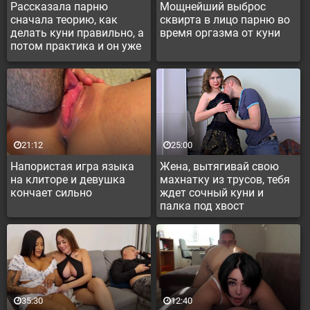
Рассказала парню
Мощнейший выброс
сначала теорию, как
сквирта в лицо парню во
делать куни правильно, а
время оргазма от куни
потом практика и он уже
лижет пизду по
инструкции
21:12
25:00
Напористая игра языка
Жена, вытягивай свою
на клиторе и девушка
махнатку из трусов, тебя
кончает сильно
ждет сочный куни и
палка под хвост
35:30
12:40