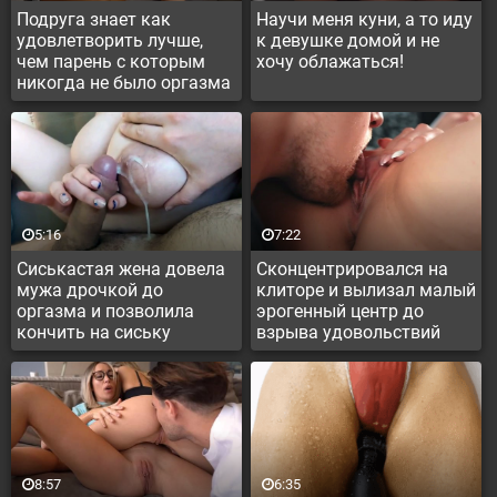
Подруга знает как
Научи меня куни, а то иду
удовлетворить лучше,
к девушке домой и не
чем парень с которым
хочу облажаться!
никогда не было оргазма
5:16
7:22
Сиськастая жена довела
Сконцентрировался на
мужа дрочкой до
клиторе и вылизал малый
оргазма и позволила
эрогенный центр до
кончить на сиську
взрыва удовольствий
8:57
6:35