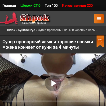
Главная
Шлюхи СПб
Топ 100
Качественное XXX
Шпок
»
Кунилингус
» Супер проворный язык и хорошие навыки = жена кончает от куни за 4 минуты
Супер проворный язык и хорошие навыки
= жена кончает от куни за 4 минуты