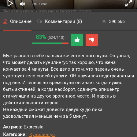
0:00
/ 0:00
*Если плеер не работает, откройте в другом браузере или инкогнито
Описание
Комментарии (8)
390 666
83%
(524/110)
Муж развел в себе навыки качественного куни. Он узнал,
что может делать кунилингус так хорошо, что жена
кончает за 4 минуты. Все дело в том, что парень очень
чувствует тело своей супруги. ОН научился подстраиваться
под нее. И теперь во время куни он знает когда нужно
быть активней, а когда наоборот, сдвинуть эпицентр
стимуляции на другое эрогенное место. И парень в
действительности хорош!
Не каждый сможет довести девушку до пика
удовольствия меньше чем за 5 минут.
Актриса:
Expressia
Категории:
Кунилингус