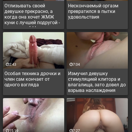
Отлизывать своей
Нескончаемый оргазм
девушке прекрасно, а
превратился в пытки
когда она хочет ЖМЖ
удовольствия
куни с лучшей подругой -
то ваще кайф!
2:43
7:04
Особая техника дрочки и
Измучил девушку
член сам кончает от
стимуляцией клитора и
одного взгляда
влагалища, зато довел до
взрыва наслаждения
15:19
7:27