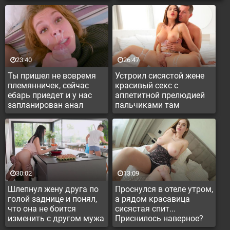
23:40
26:47
Ты пришел не вовремя
Устроил сисястой жене
племянничек, сейчас
красивый секс с
ебарь приедет и у нас
аппетитной прелюдией
запланирован анал
пальчиками там
30:02
13:09
Шлепнул жену друга по
Проснулся в отеле утром,
голой заднице и понял,
а рядом красавица
что она не боится
сисястая спит...
изменить с другом мужа
Приснилось наверное?