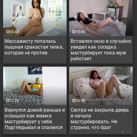
30:40
10:44
Массажисту попалась
Вставлял окно и случайно
пышная сракастая телка,
увидел как соседка
которая не против
мастурбирует пока муж
работает
12:24
16:38
Вернулся домой раньше и
Сестра не закрыла дверь
услышал как мамка
и начала
мастурбирует у себя.
мастурбировать. Не
Подглядывал и спалился
странно, что брат
застукал её на дрочке!