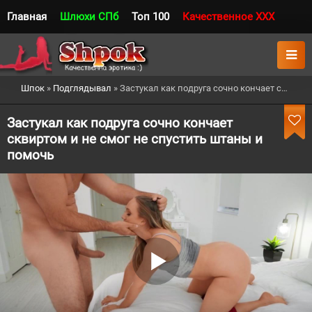
Главная
Шлюхи СПб
Топ 100
Качественное XXX
Шпок
»
Подглядывал
» Застукал как подруга сочно кончает сквиртом и не смог не спустить штаны и помочь
Застукал как подруга сочно кончает
сквиртом и не смог не спустить штаны и
помочь