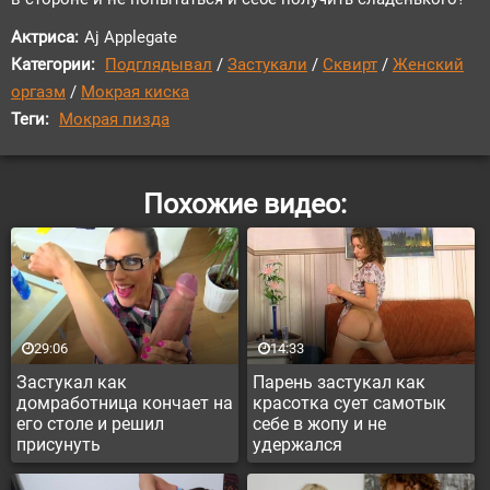
Актриса:
Aj Applegate
Категории:
Подглядывал
/
Застукали
/
Сквирт
/
Женский
оргазм
/
Мокрая киска
Теги:
Мокрая пизда
Похожие видео:
29:06
14:33
Застукал как
Парень застукал как
домработница кончает на
красотка сует самотык
его столе и решил
себе в жопу и не
присунуть
удержался