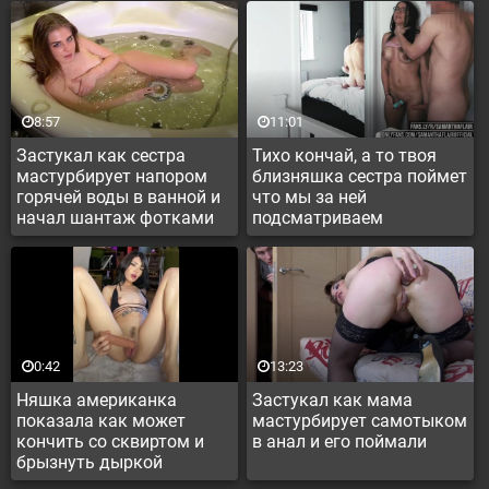
8:57
11:01
Застукал как сестра
Тихо кончай, а то твоя
мастурбирует напором
близняшка сестра поймет
горячей воды в ванной и
что мы за ней
начал шантаж фотками
подсматриваем
0:42
13:23
Няшка американка
Застукал как мама
показала как может
мастурбирует самотыком
кончить со сквиртом и
в анал и его поймали
брызнуть дыркой