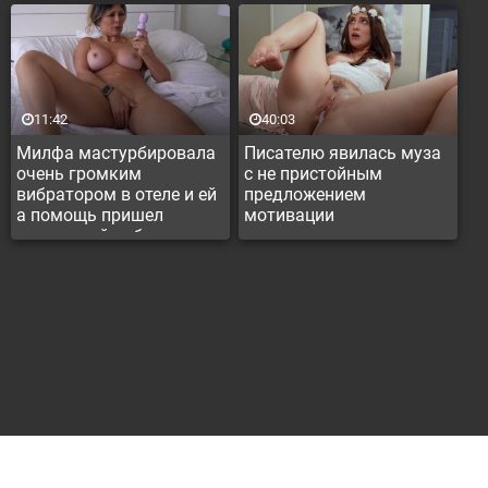
11:42
40:03
Милфа мастурбировала
Писателю явилась муза
очень громким
с не пристойным
вибратором в отеле и ей
предложением
а помощь пришел
мотивации
смазливый работник