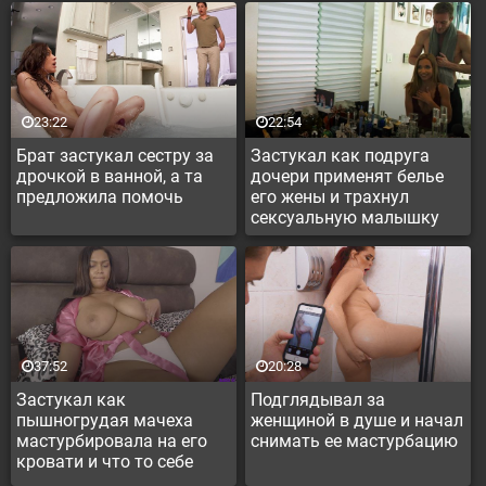
23:22
22:54
Брат застукал сестру за
Застукал как подруга
дрочкой в ванной, а та
дочери применят белье
предложила помочь
его жены и трахнул
сексуальную малышку
37:52
20:28
Застукал как
Подглядывал за
пышногрудая мачеха
женщиной в душе и начал
мастурбировала на его
снимать ее мастурбацию
кровати и что то себе
представляла