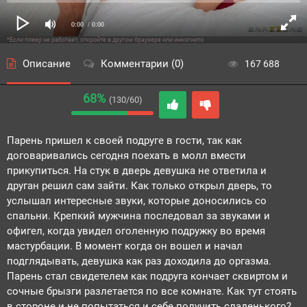
0:00
/ 0:00
*Если плеер не работает, откройте в другом браузере или инкогнито
Описание
Комментарии (0)
167 688
68%
(130/60)
Парень пришел к своей подруге в гости, так как
договаривались сегодня поехать в молл вмести
прикупиться. На стук в дверь девушка не ответила и
друган решил сам зайти. Как только открыл дверь, то
услышал интересные звуки, которые доносились со
спальни. Крепкий мужчина последовал за звуками и
офигел, когда увидел оголенную подружку во время
мастурбации. В момент когда он вошел и начал
подглядывать, девушка как раз доходила до оргазма.
Парень стал свидетелем как подруга кончает сквиртом и
сочные брызги разлетается по все комнате. Как тут стоять
в стороне и не попытаться и себе получить сладенького?