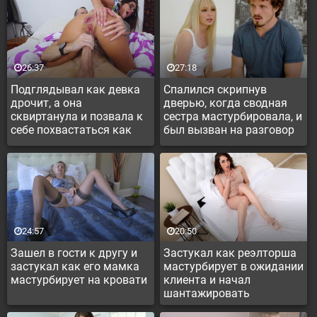
26:37
27:18
Подглядывал как девка
Спалился скрипнув
дрочит, а она
дверью, когда сводная
сквиртанула и позвала к
сестра мастурбировала, и
себе похвастаться как
был вызван на разговор
она кончает
24:57
20:50
Зашел в гости к другу и
Застукал как реэлторша
застукал как его мамка
мастурбирует в ожидании
мастурбирует на кровати
клиента и начал
шантажировать