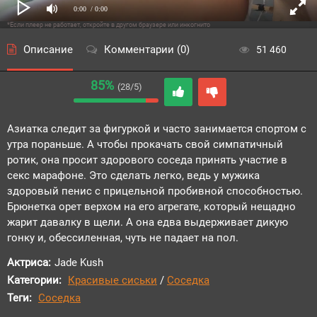
0:00
/ 0:00
*Если плеер не работает, откройте в другом браузере или инкогнито
Описание
Комментарии (0)
51 460
85%
(28/5)
Азиатка следит за фигуркой и часто занимается спортом с
утра пораньше. А чтобы прокачать свой симпатичный
ротик, она просит здорового соседа принять участие в
секс марафоне. Это сделать легко, ведь у мужика
здоровый пенис с прицельной пробивной способностью.
Брюнетка орет верхом на его агрегате, который нещадно
жарит давалку в щели. А она едва выдерживает дикую
гонку и, обессиленная, чуть не падает на пол.
Актриса:
Jade Kush
Категории:
Красивые сиськи
/
Соседка
Теги:
Соседка