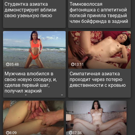
Студентка азиатка
Темноволосая
демонстрирует вблизи
фитоняшка с аппетитной
свою узенькую писю
попкой приняла твердый
член бойфренда в задний
проход, и не отказалась
от белковой прикормки
35:48
13:11
Мужчина влюбился в
Симпатичная азиатка
свою новую соседку, и,
проходит через потерю
сделав первый шаг,
девственности с кровью
получил жаркий
анальный секс с крошкой
8:09
37:38