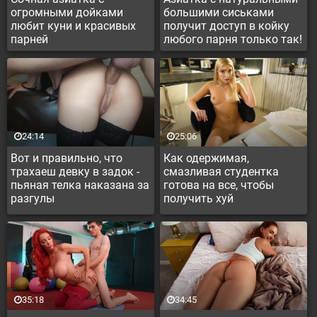
огромными дойками
большими сиськами
любит куни и красивых
получит доступ в койку
парней
любого парня только так!
24:14
25:06
Вот и правильно, что
Как одержимая,
трахаеш девку в задок -
смазливая студентка
пьяная телка наказана за
готова на все, чтобы
разгулы
получить хуй
преподавателя
35:18
34:45