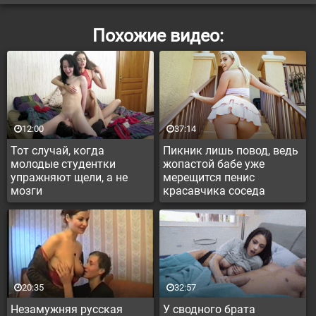
Похожие видео:
12:00
37:14
Тот случай, когда
Пикник лишь повод, ведь
молодые студентки
жопастой бабе уже
упражняют щели, а не
мерещится пенис
мозги
красавчика соседа
20:35
32:57
Незамужняя русская
У сводного брата