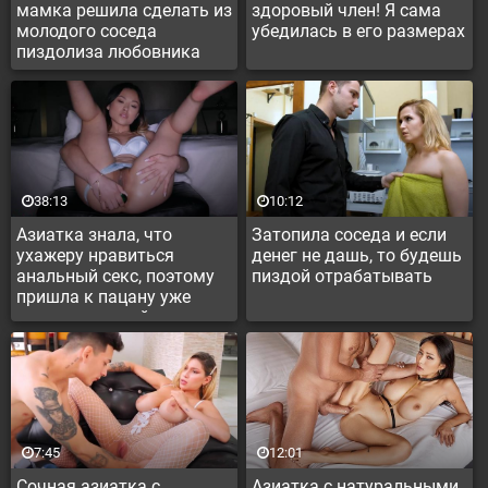
мамка решила сделать из
здоровый член! Я сама
молодого соседа
убедилась в его размерах
пиздолиза любовника
38:13
10:12
Азиатка знала, что
Затопила соседа и если
ухажеру нравиться
денег не дашь, то будешь
анальный секс, поэтому
пиздой отрабатывать
пришла к пацану уже
подготовленной
7:45
12:01
Сочная азиатка с
Азиатка с натуральными