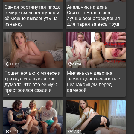
Самая растянутая пизда
Анальчик на день
в мире вмещает кулак и
Святого Валентина -
её можно вывернуть на
лучше вознаграждения
изнанку
для парня за весь труд
11:19
29:54
Пошел ночью к мачехе и
Миленькая девочка
трахнул спящую, а она
теряет девственность с
думала, что это её муж
незнакомцем перед
пристроился сзади и
камерой
ебет
22:41
17:37