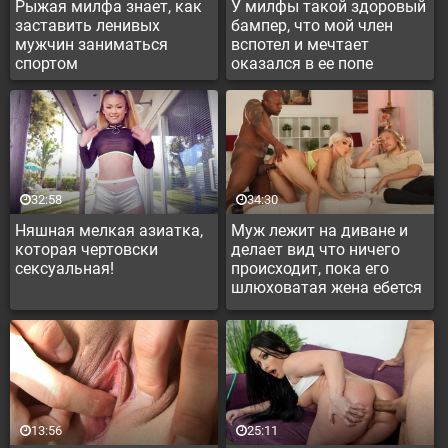
Рыжая милфа знает, как
У милфы такой здоровый
заставить ленивых
бампер, что мой член
мужчин заниматься
вспотел и мечтает
спортом
оказался в ее попе
32:58
34:30
Няшная мелкая азиатка,
Муж лежит на диване и
которая чертовски
делает вид что ничего
сексуальная!
происходит, пока его
шлюховатая жена ебется
со здоровым негром
13:56
25:11