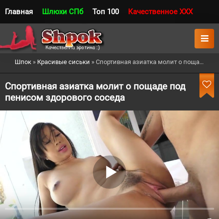
Главная
Шлюхи СПб
Топ 100
Качественное XXX
Шпок
»
Красивые сиськи
» Спортивная азиатка молит о пощаде под пенисом здорового соседа
Спортивная азиатка молит о пощаде под
пенисом здорового соседа