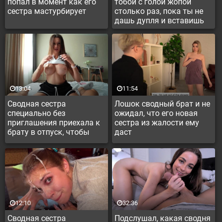
попал в момент как его
тобой с голой жопой
сестра мастурбирует
столько раз, пока ты не
дашь дупля и вставишь
13:04
11:54
Сводная сестра
Лошок сводный брат и не
специально без
ожидал, что его новая
приглашения приехала к
сестра из жалости ему
брату в отпуск, чтобы
даст
потрахаться
12:10
32:36
Сводная сестра
Подслушал, какая сводня