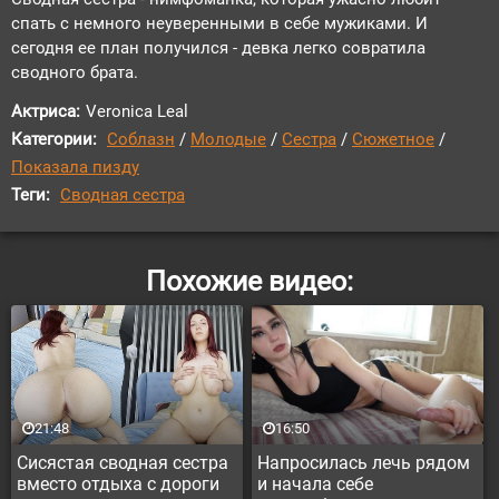
спать с немного неуверенными в себе мужиками. И
сегодня ее план получился - девка легко совратила
сводного брата.
Актриса:
Veronica Leal
Категории:
Соблазн
/
Молодые
/
Сестра
/
Сюжетное
/
Показала пизду
Теги:
Сводная сестра
Похожие видео:
21:48
16:50
Сисястая сводная сестра
Напросилась лечь рядом
вместо отдыха с дороги
и начала себе