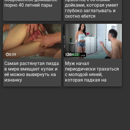
порно 40 летней пары
дойками, которая умеет
глубоко заглатывать и
охотно ебется
8:09
54:33
Самая растянутая пизда
Муж начал
в мире вмещает кулак и
периодически трахаться
её можно вывернуть на
с молодой няней,
изнанку
которая падкая на
красивых мужчин