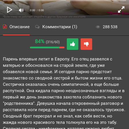
0:00
/ 0:00
*Если плеер не работает, откройте в другом браузере или инкогнито
Описание
Комментарии (1)
288 538
84%
(316/60)
Парень впервые летит в Европу. Его отец развелся с
матерью и обосновался на старой земле, где уже
обзавелся новой семье. И сегодня парню предстоит
знакомство со сводной сестрой и бытом жизни его отца.
Сестричка оказалась очень симпатичной, а еще больше
распутной. Она кидала парню неоднозначные взгляды и в
первый же день знакомства захотела соблазнить нового
"родственника". Девушка начала откровенный разговор и
расставила ноги перед парнем, где не оказалось трусиков.
Сводный брат пересрал и не знал, как себя вести, но
жажда нового красивого тела толкнула его на это табу.
Сводная сестра - нимфоманка, которая ужасно любит