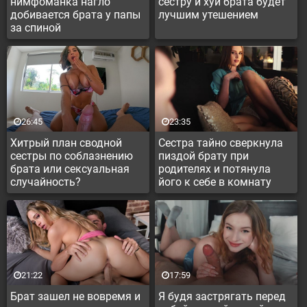
нимфоманка нагло
сестру и хуй брата будет
добивается брата у папы
лучшим утешением
за спиной
26:45
23:35
Хитрый план сводной
Сестра тайно сверкнула
сестры по соблазнению
пиздой брату при
брата или сексуальная
родителях и потянула
случайность?
його к себе в комнату
21:22
17:59
Брат зашел не вовремя и
Я будя застрягать перед