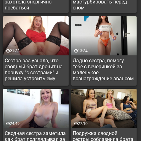
захотела энергично
мастурбировать перед
поебаться
сном
21:33
13:34
Сестра раз узнала, что
Ладно сестра, помогу
сводный брат дрочит на
тебе с вечеринкой за
порнуху "с сестрами" и
маленькое
решила устроить ему
вознаграждение авансом
интимный сюрприз
24:49
27:10
Сводная сестра заметила
Подружка сводной
как брат подглядывал за
сестры соблазнила брата