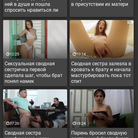
ней в душе и пошла
в присутствии их матери
спросить нравиться ли
ему
12:25
10:14
Сексуальная сводная
Сводная сестра залезла в
сестричка первой
кровать к брату и начала
сделала шаг, чтобы брат
мастурбировать пока тот
понял намек
спит
37:26
18:24
Сводная сестра
Парень бросил сводную