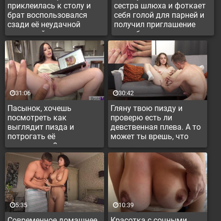
приклеилась к столу и
сестра шлюха и фоткает
брат воспользовался
себя голой для парней и
сзади её неудачной
получил приглашение
ситуацией
испробовать цветочек
31:06
30:42
Пасынок, хочешь
Гляну твою пизду и
посмотреть как
проверю есть ли
выглядит пизда и
девственная плева. А то
потрогать её
может ты врешь, что
пальчиками?
девственница.
5:35
10:39
Современное домашнее
Красотка с сочными