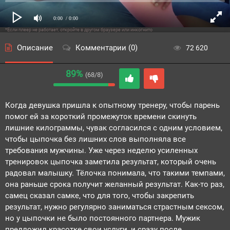
0:00
/ 0:00
*Если плеер не работает, откройте в другом браузере или инкогнито
Описание
Комментарии (0)
72 620
89%
(68/8)
Когда девушка пришла к опытному тренеру, чтобы парень
помог ей за короткий промежуток времени скинуть
лишние килограммы, чувак согласился с одним условием,
чтобы цыпочка без лишних слов выполняла все
требования мужчины. Уже через неделю усиленных
тренировок цыпочка заметила результат, который очень
радовал малышку. Тёлочка понимала, что такими темпами,
она раньше срока получит желанный результат. Как-то раз,
самец сказал самке, что для того, чтобы закрепить
результат, нужно регулярно заниматься страстным сексом,
но у цыпочки не было постоянного партнера. Мужик
предложил красотке свои услуги, и сразу после