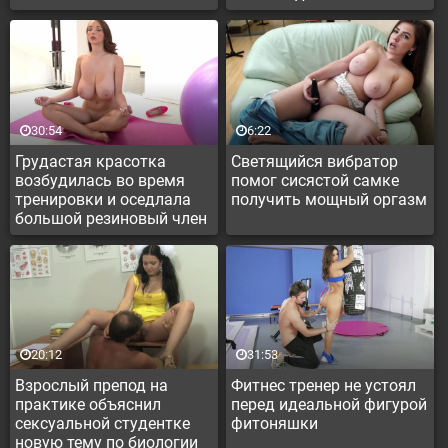
30:54
6:22
Грудастая красотка
Светящийся вибратор
возбудилась во время
помог сисястой самке
тренировки и оседлала
получить мощный оргазм
большой резиновый член
20:12
31:53
Взрослый препод на
Фитнес тренер не устоял
практике объяснил
перед идеальной фигурой
сексуальной студентке
фитоняшки
новую тему по биологии