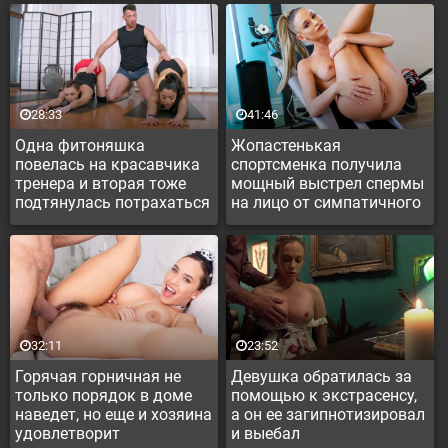
28:33
41:46
Одна фитоняшка
Жопастенькая
повелась на красавчика
спортсменка получила
тренера и вторая тоже
мощный выстрел спермы
подтянулась потрахаться
на лицо от симпатичного
тренера
32:11
23:52
Горячая горничная не
Девушка обратилась за
только порядок в доме
помощью к экстрасенсу,
наведет, но еще и хозяина
а он ее загипнотизировал
удовлетворит
и выебал