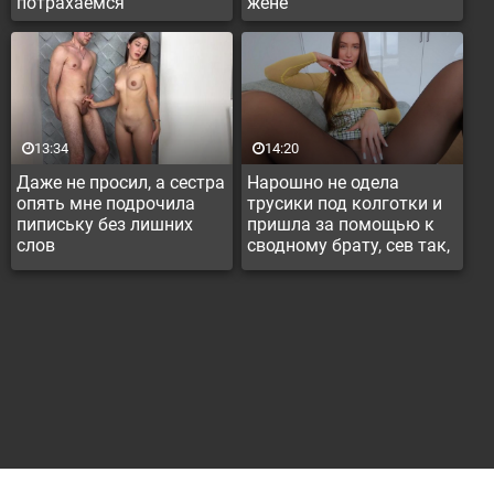
потрахаемся
жене
13:34
14:20
Даже не просил, а сестра
Нарошно не одела
опять мне подрочила
трусики под колготки и
пипиську без лишних
пришла за помощью к
слов
сводному брату, сев так,
что киску засветила