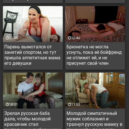
21:45
32:40
Парень вымотался от
Брюнетка не могла
занятий спортом, но тут
уснуть, пока её бойфренд
пришла аппетитная мама
не отлижет ей, и не
его девушки
присунет свой член
потренироваться
между ног
18:01
11:55
Зрелая русская баба
Молодой симпатичный
дала, чтобы молодой
мужик соблазнил и
красавчик стал
трахнул русскую мамку в