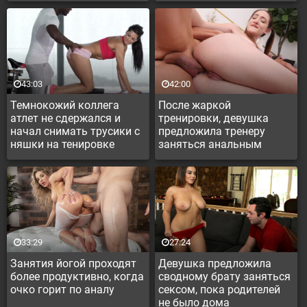
43:03
42:00
Темнокожий коллега
После жаркой
атлет не сдержался и
тренировки, девушка
начал снимать трусики с
предложила тренеру
няшки на тенировке
заняться анальным
сексом
33:29
27:24
Занятия йогой проходят
Девушка предложила
более продуктивно, когда
сводному брату заняться
очко горит по аналу
сексом, пока родителей
не было дома