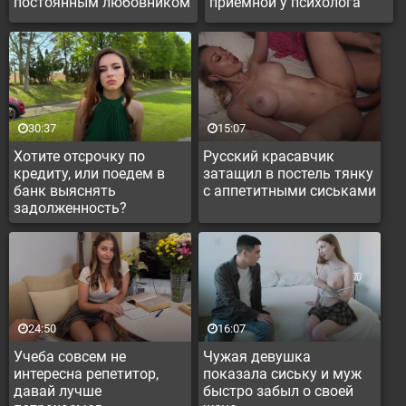
постоянным любовником
приемной у психолога
дамы
30:37
15:07
Хотите отсрочку по
Русский красавчик
кредиту, или поедем в
затащил в постель тянку
банк выяснять
с аппетитными сиськами
задолженность?
24:50
16:07
Учеба совсем не
Чужая девушка
интересна репетитор,
показала сиську и муж
давай лучше
быстро забыл о своей