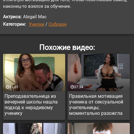
наконец-то взялся за обучение.
Актриса:
Abigail Mac
Категории:
Училки
/
Соблазн
Похожие видео:
31:01
37:34
Преподавательница из
Правильная мотивация
вечерней школы нашла
ученика от сексуальной
подход к нерадивому
учительницы,
ученику
моментально разожгла
желание учиться у парня