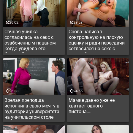
26:02
28:53
Сочная училка
Снова написал
согласилась на секс с
контрольную на плохую
озабоченным пацаном
оценку и ради пересдачи
когда увидела его
согласился на секс с
большой член
училкой
26:38
24:56
Зрелая преподша
Мамке давно уже не
исполнила свою мечту в
хватает одного
аудитории университета
пистона.....
на учительском столе