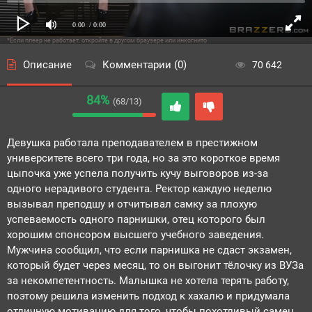
0:00
/ 0:00
*Если плеер не работает, откройте в другом браузере или инкогнито
Описание
Комментарии (0)
70 642
84%
(68/13)
Девушка работала преподавателем в престижном
университете всего три года, но за это короткое время
цыпочка уже успела получить кучу выговоров из-за
одного нерадивого студента. Ректор каждую неделю
вызывал преподшу и отчитывал самку за плохую
успеваемость одного парнишки, отец которого был
хорошим спонсором высшего учебного заведения.
Мужчина сообщил, что если парнишка не сдаст экзамен,
который будет через месяц, то он выгонит тёлочку из ВУЗа
за некомпетентность. Малышка не хотела терять работу,
поэтому решила изменить подход к хахалю и придумала
отличную мотивацию для того, чтобы похотливый самец,