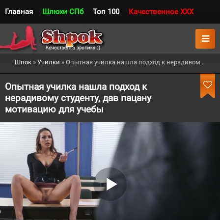
Главная
Шлюхи СПб
Топ 100
Качественное XXX
Шпок
»
Училки
» Опытная училка нашла подход к нерадивому студенту, дав пацану мотивацию для учебы
Опытная училка нашла подход к
нерадивому студенту, дав пацану
мотивацию для учебы