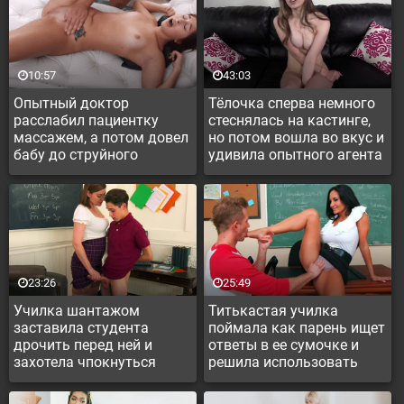
10:57
43:03
Опытный доктор
Тёлочка сперва немного
расслабил пациентку
стеснялась на кастинге,
массажем, а потом довел
но потом вошла во вкус и
бабу до струйного
удивила опытного агента
оргазма
23:26
25:49
Училка шантажом
Титькастая училка
заставила студента
поймала как парень ищет
дрочить перед ней и
ответы в ее сумочке и
захотела чпокнуться
решила использовать
студента в своих целях