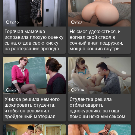
12:45
9:20
Горячая мамочка
Не смог удержаться, и
исправила плохую оценку
вогнал свой ствол в
сына, отдав свою киску
сочный анал подружки,
на растерзание препода
мощно кончив внутрь
32:26
20:04
Училка решила немного
Студентка решила
шокировать студента,
отблагодарить
чтобы он вспомнил
однокурсника за года
пройденный материал
помощи нежным сексом