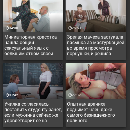
34:00
26:50
Миниатюрная красотка
Зрелая мачеха застукала
нашла общий
пасынка за мастурбацией
сексуальный язык с
во время просмотра
большим отцом своей
порнушки, и решила
подруги
помочь пацану получить
оргазм
31:42
27:32
Училка согласилась
Опытная врачиха
поставить студенту зачет,
поднимет член даже
если мужчина сейчас же
самого безнадежного
удовлетворит её на
больного
преподавательском столе