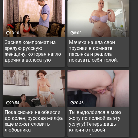
10:10
8:02
Заснял компромат на
Мачеха нашла свои
зрелую русскую
трусики в комнате
женщину, которая нагло
пасынка и решила
дрочила волосатую
показать себя голой,
пизду
если он дрочит на нее
тайно
29:54
20:46
Пока сиськи не обвисли
Ты выдолбился в мою
до колен, русская милфа
жопу по полной за эту
еще может словить
услугу! Теперь дашь
любовника
ключи от своей
машины?