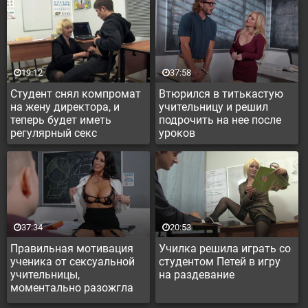
19:12
37:58
Студент снял компромат
Втюрился в титькастую
на жену директора, и
учительницу и решил
теперь будет иметь
подрочить на нее после
регулярный секс
уроков
37:34
20:53
Правильная мотивация
Училка решила играть со
ученика от сексуальной
студентом Петей в игру
учительницы,
на раздевание
моментально разожгла
желание учиться у парня