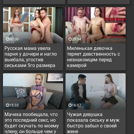
универа
30:30
29:54
Русская мама увела
Миленькая девочка
парня у дочери и нагло
теряет девственность с
выебала, угостив
незнакомцем перед
сиськами 5го размера
камерой
15:33
16:07
Мачеха пообещала, что
Чужая девушка
это последний секс, но
показала сиську и муж
будет скучать по моему
быстро забыл о своей
члену, он больше чем у
жене