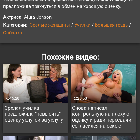
предложила трахнуться в обмен на хорошую оценку.
Актриса:
Alura Jenson
Категории:
Зрелые женщины
/
Училки
/
Большая грудь
/
Соблазн
Похожие видео:
16:28
28:53
Зрелая училка
Снова написал
предложила "повысить"
контрольную на плохую
оценку услугой за услугу
оценку и ради пересдачи
согласился на секс с
училкой