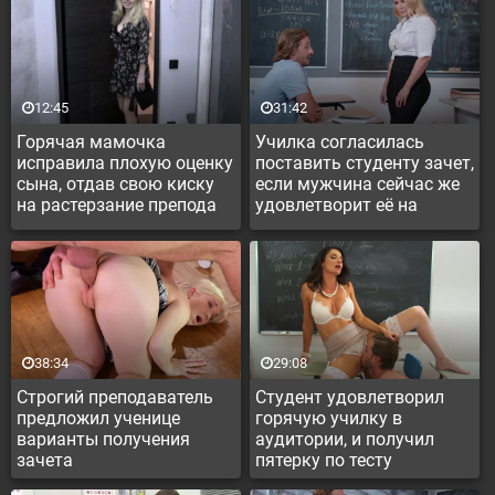
12:45
31:42
Горячая мамочка
Училка согласилась
исправила плохую оценку
поставить студенту зачет,
сына, отдав свою киску
если мужчина сейчас же
на растерзание препода
удовлетворит её на
преподавательском столе
38:34
29:08
Строгий преподаватель
Студент удовлетворил
предложил ученице
горячую училку в
варианты получения
аудитории, и получил
зачета
пятерку по тесту