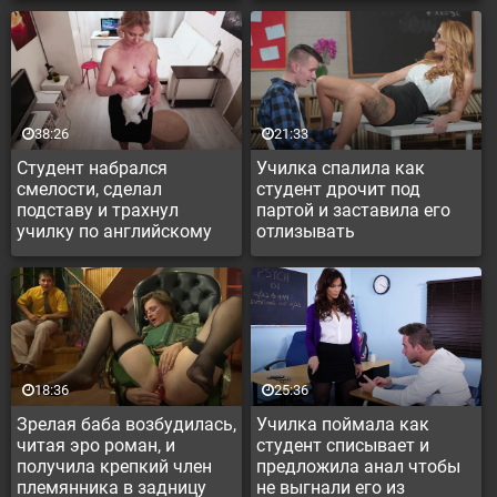
38:26
21:33
Студент набрался
Училка спалила как
смелости, сделал
студент дрочит под
подставу и трахнул
партой и заставила его
училку по английскому
отлизывать
языку
18:36
25:36
Зрелая баба возбудилась,
Училка поймала как
читая эро роман, и
студент списывает и
получила крепкий член
предложила анал чтобы
племянника в задницу
не выгнали его из