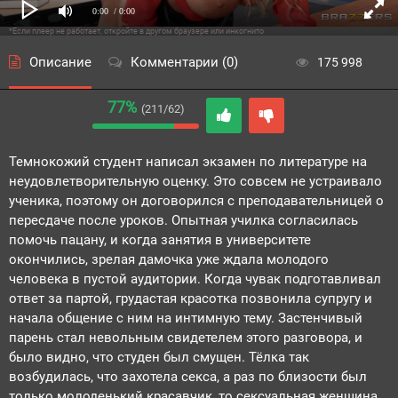
0:00
/ 0:00
*Если плеер не работает, откройте в другом браузере или инкогнито
Описание
Комментарии (0)
175 998
77%
(211/62)
Темнокожий студент написал экзамен по литературе на
неудовлетворительную оценку. Это совсем не устраивало
ученика, поэтому он договорился с преподавательницей о
пересдаче после уроков. Опытная училка согласилась
помочь пацану, и когда занятия в университете
окончились, зрелая дамочка уже ждала молодого
человека в пустой аудитории. Когда чувак подготавливал
ответ за партой, грудастая красотка позвонила супругу и
начала общение с ним на интимную тему. Застенчивый
парень стал невольным свидетелем этого разговора, и
было видно, что студен был смущен. Тёлка так
возбудилась, что захотела секса, а раз по близости был
только молоденький красавчик, то сексуальная женщина