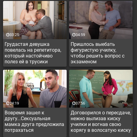
33:25
34:59
Грудастая девушка
Пришлось выебать
повелась на репетитора,
фигуристую училку,
который настойчиво
чтобы решить вопрос с
полез ей в трусики
экзаменом
24:19
37:56
Вовремя зашел к
Договорился о пересдаче,
другу...Сексуальная
нежно вылизав киску
мамка друга предложила
училки и вогнав свою
потрахаться
корягу в волосатую киску
самки